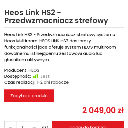
Heos Link HS2 -
Przedwzmacniacz strefowy
Heos Link HS2 - Przedwzmacniacz strefowy systemu
Heos Multiroom. HEOS LINK HS2 dostarczy
funkcjonalności jakie oferuje system HEOS multiroom
dowolnemu istniejącemu zestawowi audio lub
głośnikom aktywnym.
Producent:
HEOS
Dostępność:
Jest
Czas realizacji:
1-2 dni robocze
Zapytaj o produkt
2 049,00 zł
szt.
dodaj do koszyka