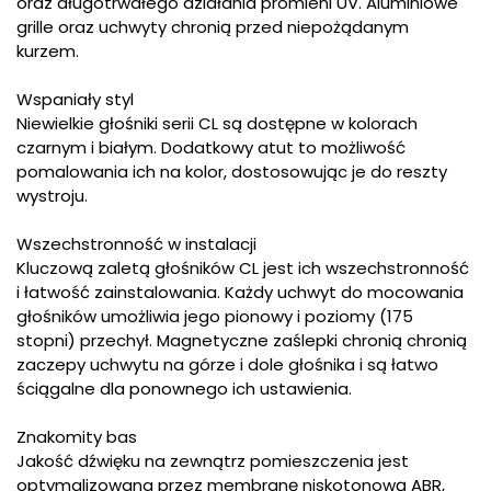
oraz długotrwałego działania promieni UV. Aluminiowe
grille oraz uchwyty chronią przed niepożądanym
kurzem.
Wspaniały styl
Niewielkie głośniki serii CL są dostępne w kolorach
czarnym i białym. Dodatkowy atut to możliwość
pomalowania ich na kolor, dostosowując je do reszty
wystroju.
Wszechstronność w instalacji
Kluczową zaletą głośników CL jest ich wszechstronność
i łatwość zainstalowania. Każdy uchwyt do mocowania
głośników umożliwia jego pionowy i poziomy (175
stopni) przechył. Magnetyczne zaślepki chronią chronią
zaczepy uchwytu na górze i dole głośnika i są łatwo
ściągalne dla ponownego ich ustawienia.
Znakomity bas
Jakość dźwięku na zewnątrz pomieszczenia jest
optymalizowana przez membranę niskotonową ABR,