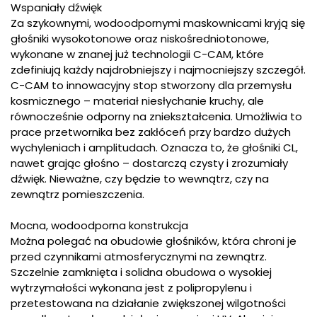
Wspaniały dźwięk
Za szykownymi, wodoodpornymi maskownicami kryją się
głośniki wysokotonowe oraz niskośredniotonowe,
wykonane w znanej już technologii C-CAM, które
zdefiniują każdy najdrobniejszy i najmocniejszy szczegół.
C-CAM to innowacyjny stop stworzony dla przemysłu
kosmicznego – materiał niesłychanie kruchy, ale
równocześnie odporny na zniekształcenia. Umożliwia to
prace przetwornika bez zakłóceń przy bardzo dużych
wychyleniach i amplitudach. Oznacza to, że głośniki CL,
nawet grając głośno – dostarczą czysty i zrozumiały
dźwięk. Nieważne, czy będzie to wewnątrz, czy na
zewnątrz pomieszczenia.
Mocna, wodoodporna konstrukcja
Można polegać na obudowie głośników, która chroni je
przed czynnikami atmosferycznymi na zewnątrz.
Szczelnie zamknięta i solidna obudowa o wysokiej
wytrzymałości wykonana jest z polipropylenu i
przetestowana na działanie zwiększonej wilgotności